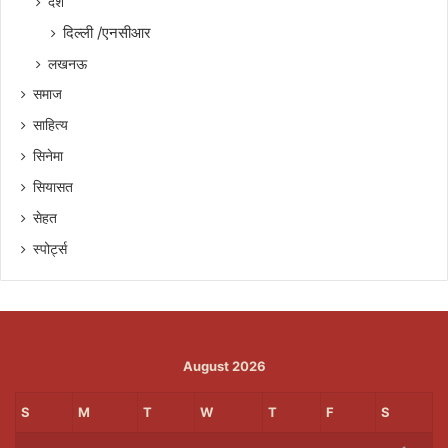
देश
दिल्ली /एनसीआर
लखनऊ
समाज
साहित्य
सिनेमा
सियासत
सेहत
स्पोर्ट्स
August 2026
S
M
T
W
T
F
S