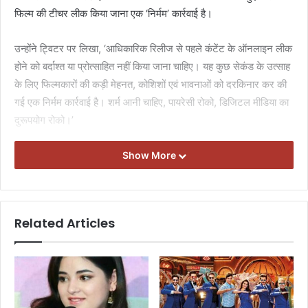
फिल्म की टीचर लीक किया जाना एक ‘निर्मम’ कार्रवाई है।
उन्होंने ट्‍विटर पर लिखा, ‘आधिकारिक रिलीज से पहले कंटेंट के ऑनलाइन लीक
होने को बर्दाश्त या प्रोत्साहित नहीं किया जाना चाहिए। यह कुछ सेकंड के उत्साह
के लिए फिल्मकारों की कड़ी मेहनत, कोशिशों एवं भावनाओं को दरकिनार कर की
गई एक निर्मम कार्रवाई है। शर्म आनी चाहिए, पायरेसी रोको, डिजिटल मीडिया का
दुरूपयोग रोको।’
F
T
W
E
S
Show More
a
w
h
m
h
c
itt
at
ai
ar
e
er
s
l
e
Related Articles
b
A
o
p
o
p