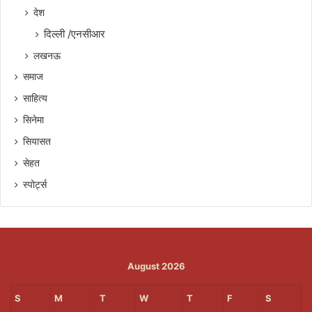
देश
दिल्ली /एनसीआर
लखनऊ
समाज
साहित्य
सिनेमा
सियासत
सेहत
स्पोर्ट्स
August 2026
S
M
T
W
T
F
S