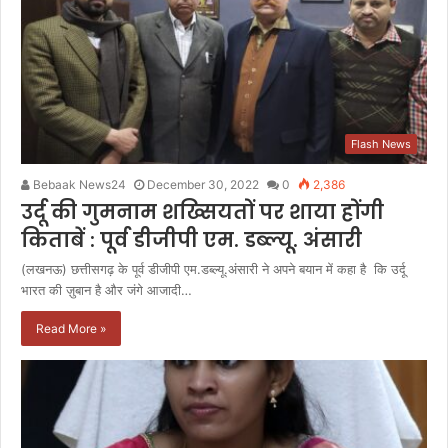
Flash News
Bebaak News24
December 30, 2022
0
2,386
उर्दू की गुमनाम शख्सियतों पर शाया होंगी
किताबें : पूर्व डीजीपी एम. डब्ल्यू. अंसारी
(लखनऊ) छत्तीसगढ़ के पूर्व डीजीपी एम.डब्ल्यू.अंसारी ने अपने बयान में कहा है कि उर्दू
भारत की ज़ुबान है और जंगे आजादी…
Read More »